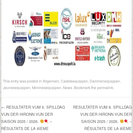
This entry was posted in
Allgemein
,
Cadetsequippen
,
Dammenequippen
,
Jeunesequippen
,
Minimesequippen
,
News
. Bookmark the
permalink
.
←
RESULTATER VUM 6. SPILLDAG
RESULTATER VUM 8. SPILLDAG
VUN DER HIRONN VUN DER
VUN DER HIRONN VUN DER
Post navigation
SAISON 2025 / 2026.
–
SAISON 2025 / 2026.
–
RÉSULTATS DE LA 6IEME
RÉSULTATS DE LA 8IEME