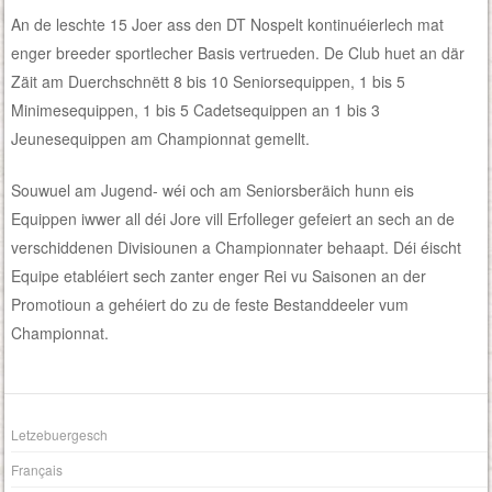
An de leschte 15 Joer ass den DT Nospelt kontinuéierlech mat
enger breeder sportlecher Basis vertrueden. De Club huet an där
Zäit am Duerchschnëtt 8 bis 10 Seniorsequippen, 1 bis 5
Minimesequippen, 1 bis 5 Cadetsequippen an 1 bis 3
Jeunesequippen am Championnat gemellt.
Souwuel am Jugend- wéi och am Seniorsberäich hunn eis
Equippen iwwer all déi Jore vill Erfolleger gefeiert an sech an de
verschiddenen Divisiounen a Championnater behaapt. Déi éischt
Equipe etabléiert sech zanter enger Rei vu Saisonen an der
Promotioun a gehéiert do zu de feste Bestanddeeler vum
Championnat.
Letzebuergesch
Français