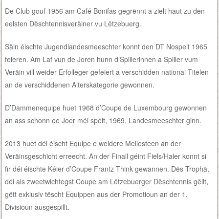
De Club gouf 1956 am Café Bonifas gegrënnt a zielt haut zu den
eelsten Dëschtennisveräiner vu Lëtzebuerg.
Säin éischte Jugendlandesmeeschter konnt den DT Nospelt 1965
feieren. Am Laf vun de Joren hunn d’Spillerinnen a Spiller vum
Veräin vill weider Erfolleger gefeiert a verschidden national Titelen
an de verschiddenen Alterskategorie gewonnen.
D’Dammenequipe huet 1968 d’Coupe de Luxembourg gewonnen
an ass schonn ee Joer méi spéit, 1969, Landesmeeschter ginn.
2013 huet déi éischt Equipe e weidere Meilesteen an der
Veräinsgeschicht erreecht. An der Finall géint Fiels/Haler konnt si
fir déi éischte Kéier d’Coupe Frantz Think gewannen. Dës Trophä,
déi als zweetwichtegst Coupe am Lëtzebuerger Dëschtennis gëllt,
gëtt exklusiv tëscht Equippen aus der Promotioun an der 1.
Divisioun ausgespillt.