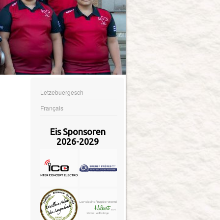
Letzebuergesch
Français
Eis Sponsoren
2026-2029