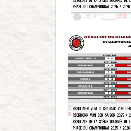
RÉSULTATS DE LA 5’IÈME JOURNÉE DE 
PHASE DU CHAMPIONNAT 2025 / 202
RESULTATER VUM 3. SPILLDAG VUN DER
RÉCKRONN VUN DER SAISON 2025 / 2
RÉSULTATS DE LA 3’IÈME JOURNÉE DE 
PHASE DU CHAMPIONNAT 2025 / 202