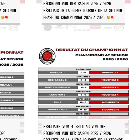
026 –
RÉCKRONN VUN DER SAISON 2025 / 2026 –
LA SECONDE
RÉSULTATS DE LA 6’IÈME JOURNÉE DE LA SECONDE
6
PHASE DU CHAMPIONNAT 2025 / 2026
RESULTATER VUM 4. SPILLDAG VUN DER
026 –
RÉCKRONN VUN DER SAISON 2025 / 2026 –