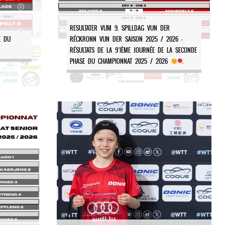
RESULTATER VUM 9. SPILLDAG VUN DER
E DU
RÉCKRONN VUN DER SAISON 2025 / 2026 –
RÉSULTATS DE LA 9’IÈME JOURNÉE DE LA SECONDE
PHASE DU CHAMPIONNAT 2025 / 2026