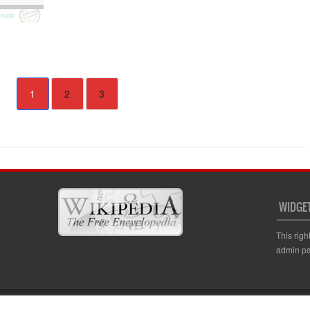
1
2
3
WIDGE
This righ
admin pa