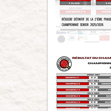
RÉSULTAT DÉFINITIF DE LA 2’IÈME PHAS
CHAMPIONNAT SENIOR 2025/2026