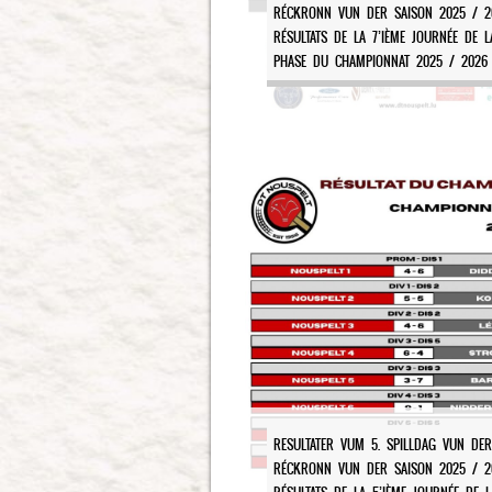
RÉCKRONN VUN DER SAISON 2025 / 2
RÉSULTATS DE LA 7’IÈME JOURNÉE DE 
PHASE DU CHAMPIONNAT 2025 / 202
RESULTATER VUM 5. SPILLDAG VUN DER
RÉCKRONN VUN DER SAISON 2025 / 2