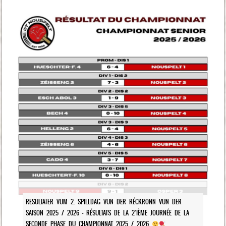
RESULTATER VUM 2. SPILLDAG VUN DER RÉCKRONN VUN DER
SAISON 2025 / 2026 – RÉSULTATS DE LA 2’IÈME JOURNÉE DE LA
SECONDE PHASE DU CHAMPIONNAT 2025 / 2026