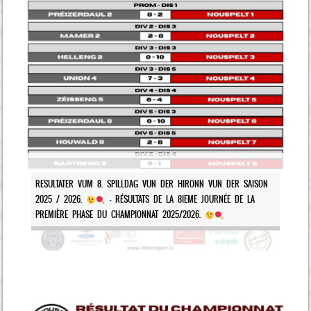
RESULTATER VUM 8. SPILLDAG VUN DER HIRONN VUN DER SAISON
2025 / 2026.
– RÉSULTATS DE LA 8IEME JOURNÉE DE LA
PREMIÈRE PHASE DU CHAMPIONNAT 2025/2026.