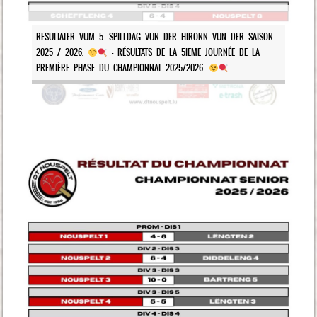
RESULTATER VUM 5. SPILLDAG VUN DER HIRONN VUN DER SAISON
2025 / 2026.
– RÉSULTATS DE LA 5IEME JOURNÉE DE LA
PREMIÈRE PHASE DU CHAMPIONNAT 2025/2026.