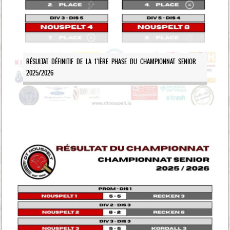
RÉSULTAT DÉFINITIF DE LA 1’IÈRE PHASE DU CHAMPIONNAT SENIOR
2025/2026