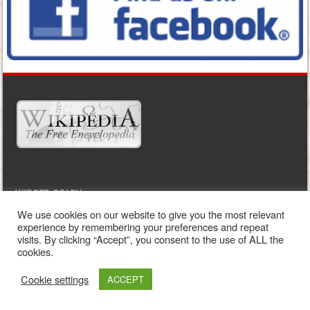
WIDGET READY
We use cookies on our website to give you the most relevant
This right column is widget ready! Add one in the admin panel.
experience by remembering your preferences and repeat
visits. By clicking “Accept”, you consent to the use of ALL the
cookies.
Cookie settings
Sporty free WordPress Sports Theme
Powered By WordPress
ACCEPT