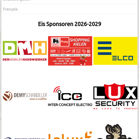
Français
Eis Sponsoren 2026-2029