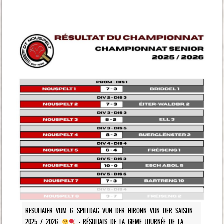
RESULTATER VUM 6. SPILLDAG VUN DER HIRONN VUN DER SAISON
2025 / 2026.
– RÉSULTATS DE LA 6IEME JOURNÉE DE LA