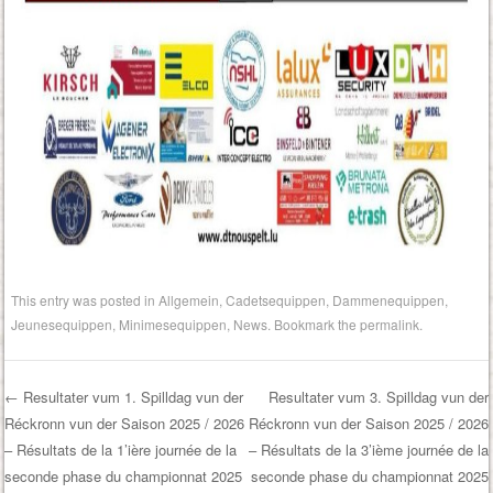
This entry was posted in
Allgemein
,
Cadetsequippen
,
Dammenequippen
,
Jeunesequippen
,
Minimesequippen
,
News
. Bookmark the
permalink
.
←
Resultater vum 1. Spilldag vun der
Resultater vum 3. Spilldag vun der
Réckronn vun der Saison 2025 / 2026
Réckronn vun der Saison 2025 / 2026
Post navigation
– Résultats de la 1’ière journée de la
– Résultats de la 3’ième journée de la
seconde phase du championnat 2025
seconde phase du championnat 2025